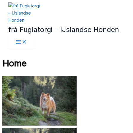
Ga
naar
de
inhoud
frá Fuglatorgi - IJslandse Honden
Home